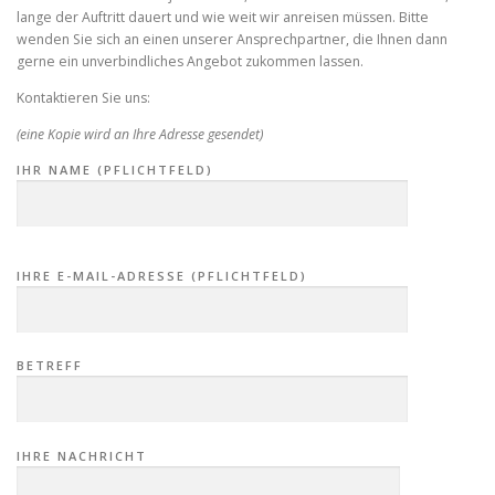
lange der Auftritt dauert und wie weit wir anreisen müssen. Bitte
wenden Sie sich an einen unserer Ansprechpartner, die Ihnen dann
gerne ein unverbindliches Angebot zukommen lassen.
Kontaktieren Sie uns:
(eine Kopie wird an Ihre Adresse gesendet)
IHR NAME (PFLICHTFELD)
B
IHRE E-MAIL-ADRESSE (PFLICHTFELD)
I
T
T
E
L
BETREFF
A
S
S
E
IHRE NACHRICHT
D
I