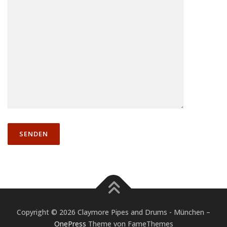
E
S
E
S
F
E
L
D
L
E
E
R
.
Copyright © 2026 Claymore Pipes and Drums - München
–
OnePress
Theme von FameThemes