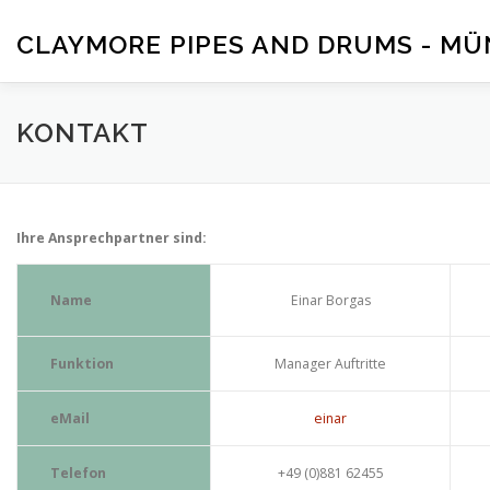
Zum
Inhalt
CLAYMORE PIPES AND DRUMS - M
springen
HOME
BAND
AKTUELL
KONTAKT
MEDIA
KONTAKT
Ihre Ansprechpartner sind:
Name
Einar Borgas
Funktion
Manager Auftritte
eMail
einar
Telefon
+49 (0)881 62455