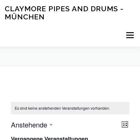
Zum
CLAYMORE PIPES AND DRUMS -
Inhalt
MÜNCHEN
springen
Menü
HOME
BAND
AKTUELL
KONTAKT
MEDIA
SHOP
IMPRESSUM
Es sind keine anstehenden Veranstaltungen vorhanden.
V
Anstehende
A
Liste
e
n
Datum
r
Vergangene Veranstaltungen
wählen.