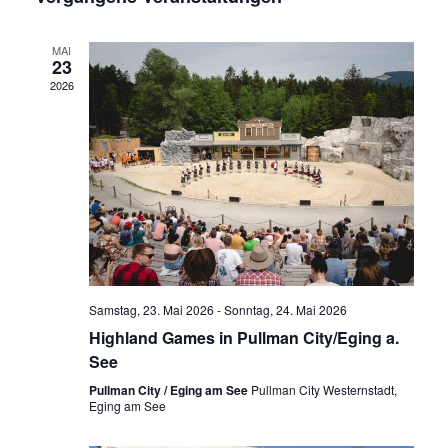
s
a
n
i
s
c
MAI
t
23
h
a
2026
l
t
t
e
u
n
n
g
-
A
N
n
s
a
i
v
c
i
h
t
g
Samstag, 23. Mai 2026
-
Sonntag, 24. Mai 2026
e
a
Highland Games in Pullman City/Eging a.
n
See
t
-
N
i
Pullman City / Eging am See
Pullman City Westernstadt,
a
Eging am See
o
v
i
n