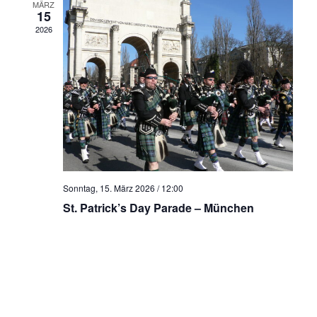
MÄRZ
g
15
a
2026
t
i
o
n
Sonntag, 15. März 2026 / 12:00
St. Patrick’s Day Parade – München