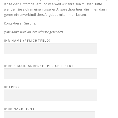
lange der Auftritt dauert und wie weit wir anreisen müssen. Bitte
wenden Sie sich an einen unserer Ansprechpartner, die Ihnen dann
gerne ein unverbindliches Angebot zukommen lassen.
Kontaktieren Sie uns:
(eine Kopie wird an Ihre Adresse gesendet)
IHR NAME (PFLICHTFELD)
B
IHRE E-MAIL-ADRESSE (PFLICHTFELD)
I
T
T
E
L
BETREFF
A
S
S
E
IHRE NACHRICHT
D
I