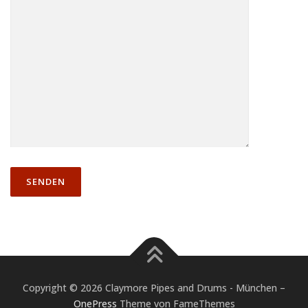
E
S
E
S
F
E
L
D
L
E
E
R
.
Copyright © 2026 Claymore Pipes and Drums - München
–
OnePress
Theme von FameThemes