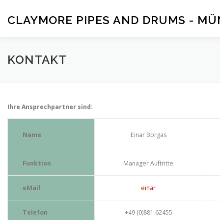
Zum
Inhalt
CLAYMORE PIPES AND DRUMS - M
springen
HOME
BAND
AKTUELL
KONTAKT
MEDIA
KONTAKT
Ihre Ansprechpartner sind:
Name
Einar Borgas
Funktion
Manager Auftritte
eMail
einar
Telefon
+49 (0)881 62455